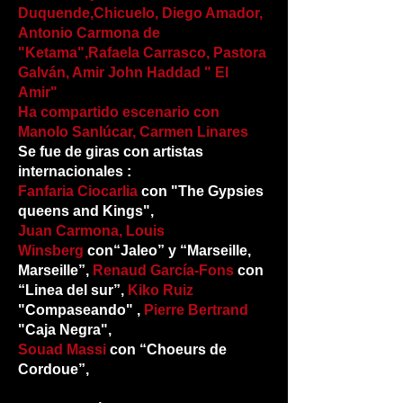
Duquende,Chicuelo, Diego Amador,
Antonio Carmona de
"Ketama",Rafaela Carrasco, Pastora
Galván, Amir John Haddad " El
Amir"
Ha compartido escenario con
Manolo Sanlúcar,
Carmen Linares
Se fue de giras con artistas
internacionales :
Fanfaria Ciocarlia
con "The Gypsies
queens and Kings",
Juan Carmona, Louis
Winsberg
con“Jaleo” y “Marseille,
Marseille”,
Renaud García-Fons
con
“Linea del sur”,
Kiko Ruiz
"Compaseando" ,
Pierre Bertrand
"Caja Negra",
Souad Massi
con “Choeurs de
Cordoue”,