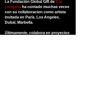
La Fundación Global Gift de
Eva
Longoria
ha contado muchas veces
con su collaboracion como artista
invitada en París, Los Angeles,
Dubaï, Marbella.
Últimamente, colabora en proyectos
de grandes músicos como
Jorge
Pardo
con el que se fue de gira a
Portugal.
A pesar de su juventud, Sabrina
Romero, uno de los valores más
pujantes de la escena flamenca
actual, presenta
Syriana
, su primer
trabajo discográfico como autor-
compositora y productora en 2015,
que dará forma a un espectáculo .
Y este año un segundo espectáculo
nace,
"Sonidos"
donde el cante, el