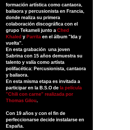
formación artística como cantaora,
bailaora y percusionista en Francia,
donde realiza su primera
colaboración discográfica con el
grupo Tekameli junto a
Ched
Khaled
y
Parrita
en el álbum "Ida y
vuelta".
En esta grabación una joven
Sabrina con 15 años demuestra su
talento y valía como artísta
polifacética: Percusionista, cantaora
y bailaora.
En esta misma etapa es invitada a
participar en la B.S.O de
la película
"Chili con carne" realizada por
Thomas Gilou
.
Con 19 años y con el fin de
perfeccionarse decide instalarse en
España.