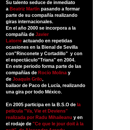
Su talento seduce de inmediato
a
Beatriz Martín
pasando a formar
parte de su compañía realizando
giras internacionales.
En el año 2000 se incorpora a la
compañía de
Javier
Latorre
actuando en repetidas
ocasiones en la Bienal de Sevilla
con"Rinconete y Cortadillo" y con
el espectáculo"Triana" en 2004.
En este periodo forma parte de las
compañías de
Rocío Molina
y
de
Joaquín Grilo
,
bailaor de Paco de Lucía, realizando
una gira por todo México.
En 2005 participa en la B.S.O de
la
película "Va, Vie et Deviens"
realizada por Radu Mihaileanu
y en
el rodaje de
"Ce que le jour doit à la